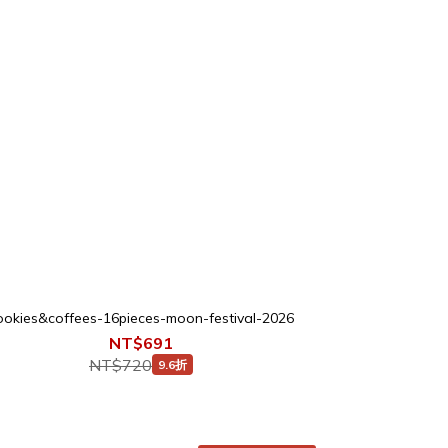
ookies&coffees-16pieces-moon-festival-2026
NT$691
NT$720
9.6折