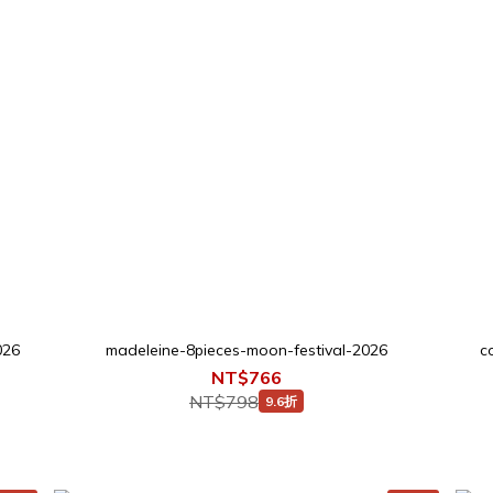
026
madeleine-8pieces-moon-festival-2026
c
NT$766
NT$798
9.6折