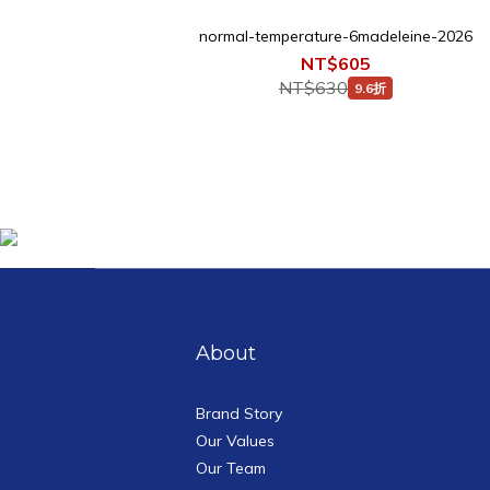
normal-temperature-6madeleine-2026
NT$605
NT$630
9.6折
About
Brand Story
Our Values
Our Team