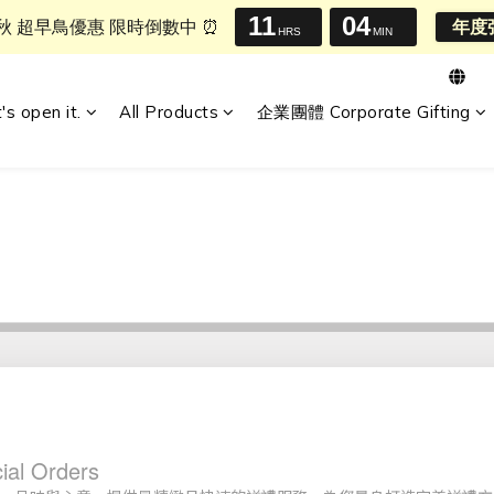
11
04
中秋 超早鳥優惠 限時倒數中 ⏰
年度
HRS
MIN
t's open it.
All Products
企業團體 Corporate Gifting