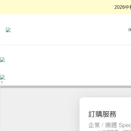
2026
I
ㄒ