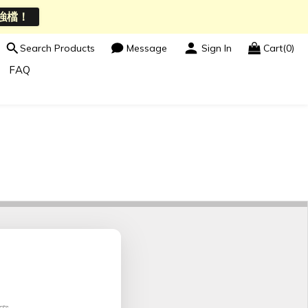
強檔！
Search Products
Message
Sign In
Cart(0)
FAQ