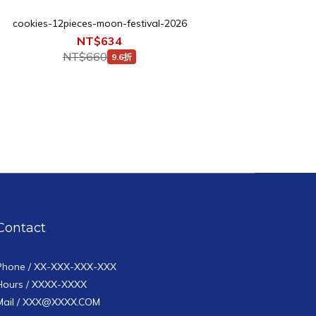
cookies-12pieces-moon-festival-2026
NT$634
NT$660
9.6折
Contact
Phone / XX-XXX-XXX-XXX
Hours / XXXX-XXXX
Mail / XXX@XXXX.COM