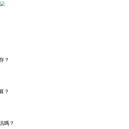
存？
算？
訊嗎？