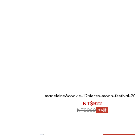
madeleine&cookie-12pieces-moon-festival-2
NT$922
NT$960
9.6折