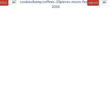
8/10止
sold out