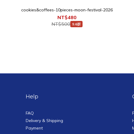
cookies&coffees-10pieces-moon-festival-2026
NT$480
NT$500
9.6折
Help
FAQ
Delivery & Shipping
Payment