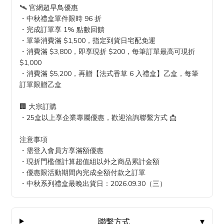
🛰️ 官網超早鳥優惠
・中秋禮盒單件限時 96 折
・完成訂單享 1% 點數回饋
・單筆消費滿 $1,500，指定到貨日宅配免運
・消費滿 $3,800，即享現折 $200，每筆訂單最高可現折
$1,000
・消費滿 $5,200，再贈【法式香草 6 入禮盒】乙盒，每筆
訂單限贈乙盒
🏢 大宗訂購
・25盒以上享企業專屬優惠，歡迎洽詢聯繫方式 📩
注意事項
・需登入會員方享滿額優惠
・現折門檻僅計算超值組以外之商品累計金額
・優惠限活動期間內完成全額付款之訂單
・中秋系列禮盒最晚出貨日：2026.09.30（三）
聯繫方式