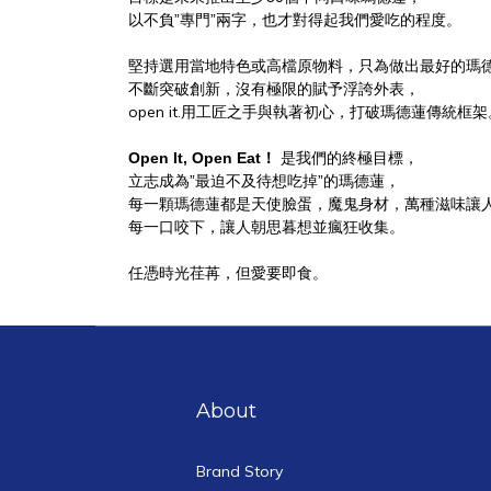
以不負
專門
兩字，也才對得起我們愛吃的程度。
”
”
堅持選用當地特色或高檔原物料，只為做出最好的瑪
不斷突破創新，沒有極限的賦予浮誇外表，
open it.用工匠之手與執著初心，打破瑪德蓮傳統框架
是我們的終極目標，
Open It, Open Eat！
立志成為
最迫不及待想吃掉
的瑪德蓮，
”
”
每一顆瑪德蓮都是天使臉蛋，魔鬼身材，
萬種滋味讓
每一口咬下，讓人朝思暮想並瘋狂收集。
任憑時光荏苒，但愛要即食。
About
Brand Story