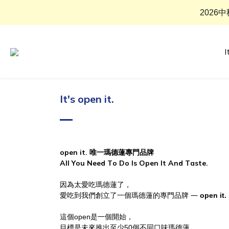
2026
I
It's open it.
open it. 唯一
瑪德蓮專門品牌
All You Need To Do Is Open It And Taste.
因為太愛吃瑪德蓮了，
愛吃到我們創立了一個瑪德蓮的專門品牌
―
open it.
這個
是一個開始，
open
目標是未來推出至少
個不同口味瑪德蓮，
50