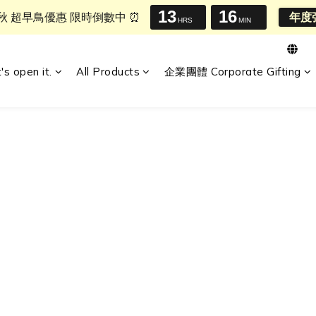
13
16
中秋 超早鳥優惠 限時倒數中 ⏰
年度
HRS
MIN
t's open it.
All Products
企業團體 Corporate Gifting