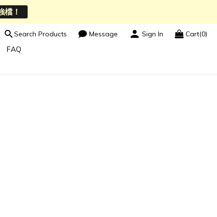
強檔！
Search Products
Message
Sign In
Cart(0)
FAQ