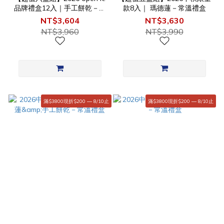
品牌禮盒12入｜手工餅乾－常
款8入｜ 瑪德蓮－常溫禮盒
溫禮盒
NT$3,604
NT$3,630
NT$3,960
NT$3,990
滿$3800現折$200 — 8/10止
滿$3800現折$200 — 8/10止