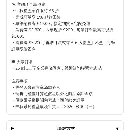
🛰️ 官網超早鳥優惠
・中秋禮盒單件限時 96 折
・完成訂單享 1% 點數回饋
・單筆消費滿 $1,500，指定到貨日宅配免運
・消費滿 $3,800，即享現折 $200，每筆訂單最高可現折
$1,000
・消費滿 $5,200，再贈【法式香草 6 入禮盒】乙盒，每筆
訂單限贈乙盒
🏢 大宗訂購
・25盒以上享企業專屬優惠，歡迎洽詢聯繫方式 📩
注意事項
・需登入會員方享滿額優惠
・現折門檻僅計算超值組以外之商品累計金額
・優惠限活動期間內完成全額付款之訂單
・中秋系列禮盒最晚出貨日：2026.09.30（三）
聯繫方式