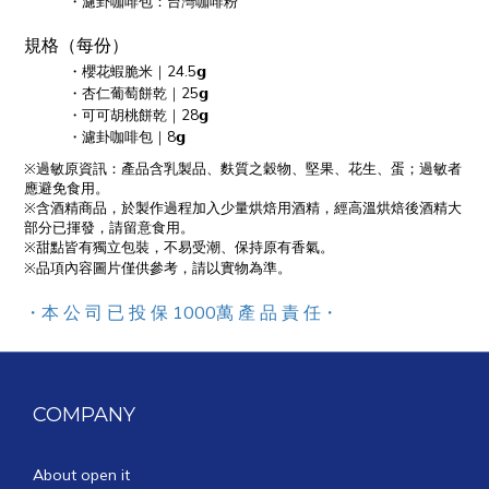
・濾卦咖啡包
：台灣咖啡粉
規格（每份）
・櫻花蝦脆米｜24.5𝗴
・
杏仁葡萄餅乾
｜25𝗴
・可可胡桃
餅乾
｜28𝗴
・
濾卦咖啡包
｜8𝗴
※過敏原資訊：產品含乳製品、麩質之穀物、堅果、花生、蛋；過敏者
應避免食用。
※含酒精商品，於製作過程加入少量烘焙用酒精，經高溫烘焙後酒精大
部分已揮發，請留意食用。
※甜點皆有獨立包裝，不易受潮、保持原有香氣。
※品項內容圖片僅供參考，請以實物為準。
・本 公 司 已 投 保 1000萬 產 品 責 任
・
COMPANY
About open it