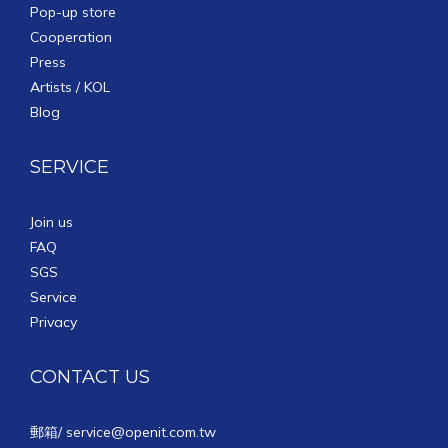
Pop-up store
Cooperation
Press
Artists / KOL
Blog
SERVICE
Join us
FAQ
SGS
Service
Privacy
CONTACT US
郵箱/
service@openit.com.tw