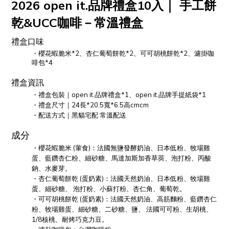
2026 open it.品牌禮盒10入｜ 手工餅
乾&UCC咖啡－常溫禮盒
禮盒口味
・櫻花蝦脆米*2、杏仁葡萄餅乾*2、可可胡桃餅乾*2、濾掛咖
啡包*4
禮盒資訊
・禮盒包裝｜open it.品牌禮盒*1、open it.品牌手提紙袋*1
・禮盒尺寸｜24長*20.5寬*6.5高cmcm
・配送方式｜黑貓宅配 常溫配送
成分
・
櫻花蝦脆米 (葷食)：法國無鹽發酵奶油、日本低粉、牧場雞
蛋、藍鑽杏仁粉、細砂糖、馬達加斯加香草莢、泡打粉、丙酸
鈉、水麥芽。
・
杏仁葡萄餅乾 (蛋奶素)：
法國天然奶油、日本低粉、牧場雞
蛋、細砂糖、 泡打粉、小蘇打粉、杏仁角、葡萄乾。
・可可胡桃餅乾 (蛋奶素)：法國天然奶油、高筋麵粉、藍鑽杏仁
粉、牧場雞蛋、細砂糖、二砂糖、鹽、 法國可可粉、生胡桃、
1/8核桃、耐烤巧克力豆。