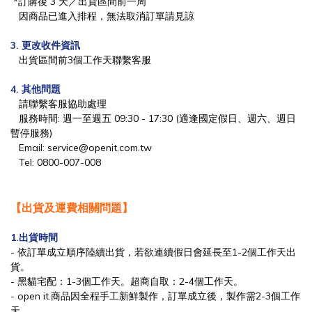
*訂購後 3 天／出貨區間前一周
因商品已進入排程，無法取消訂單請見諒
3. 更改收件資訊
出貨區間前3個工作天聯繫客服
4. 其他問題
請聯繫客服協助處理
服務時間: 週一至週五 09:30 - 17:30 (適逢國定假日、週六、週日
暫停服務)
Email:
service@
openit.com.tw
Tel: 0800-007-008
【出貨及運費相關問題】
1.出貨時間
-
依訂單成立順序陸續出貨，
若欲連續假日會延長至1-2個工作天出
貨。
- 黑貓宅配：1-3個工作天。超商自取：2-4個工作天。
- open it.商品因全程手工新鮮製作，訂單成立後，製作需2-3個工作
天。