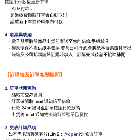
確認未付款後重新下單
- ATM付款：
超過繳費期限訂單會自動取消
請重新下單並於時限內付款
4. 發票與統編
- 電子發票將於商品出貨前
寄送至您的信箱/手機載具
- 響應環保不提供紙本發票,若為公司行號,會將紙本發票隨貨寄出
- 統編及公司抬頭請於訂購時填入，訂購完成後恕不協助補開
【訂購後及訂單相關疑問】
1. 訂單狀態查詢
-
結帳前登錄會員
- 訂單確認將 mail 通知信至信箱
- 付款 24hr 後可至訂單確認付款狀態
- 出貨將 mail 通知物流編號並顯示已發貨
2. 更改訂購品項
如有需求請聯繫客服
(LINE：
@openit
)
修
改訂單