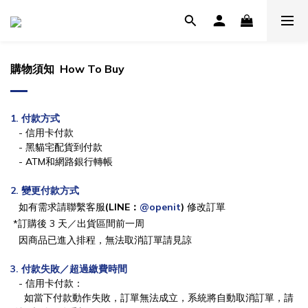
購物須知 How To Buy
1. 付款方式
- 信用卡付款
- 黑貓宅配貨到付款
- ATM和網路銀行轉帳
2. 變更付款方式
如有需求請聯繫客服
(LINE：
@openit
)
修
改訂單
*訂購後 3 天／出貨區間前一周
因商品已進入排程，無法取消訂單請見諒
3. 付款失敗／超過繳費時間
- 信用卡付款：
如當下付款動作失敗，訂單無法成立，系統將自動取消訂單，請