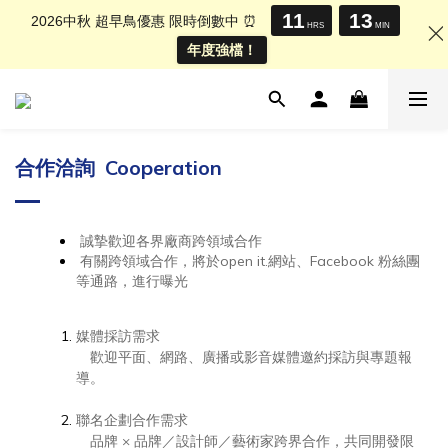
11
13
2026中秋 超早鳥優惠 限時倒數中 ⏰
HRS
MIN
年度強檔！
合作洽詢 Cooperation
誠摯歡迎各界廠商跨領域合作
有關跨領域合作，將於open it.網站、Facebook 粉絲團
等通路，進行曝光
媒體採訪需求
歡迎平面、網路、廣播或影音媒體邀約採訪與專題報
導。
聯名企劃合作需求
品牌 × 品牌／設計師／藝術家跨界合作，共同開發限