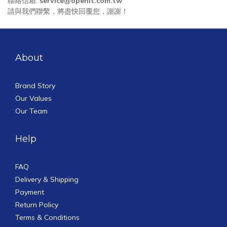
聯絡信箱:
service@openit.com.tw
請與我們聯繫，將盡快回覆您，謝謝！
About
Brand Story
Our Values
Our Team
Help
FAQ
Delivery & Shipping
Payment
Return Policy
Terms & Conditions