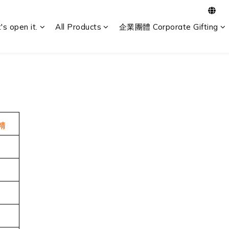
t's open it.
All Products
企業團體 Corporate Gifting
精