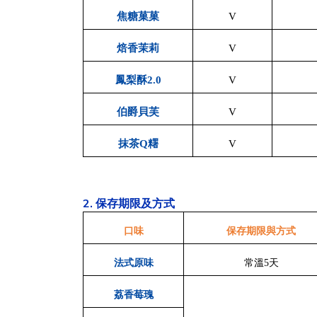
焦糖菓菓
V
焙香茉莉
V
鳳梨酥
2.0
V
伯爵貝芙
V
抹茶
Q
糬
V
2. 保存期限及方式
口味
保存期限與方式
法式原味
常溫5
天
荔香莓瑰