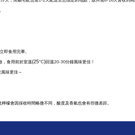
1-2
-16
工作天，黑貓宅配也需
天配送至您指定的地點，故共需8
天會收到商
。
立即食用完畢。
(25
°C
)
20-30
放，食用前於室溫
回溫
分鐘風味更佳！
吃風味更佳～
批檸檬會因採收時間略微不同，酸度及香氣也會有些微差距。