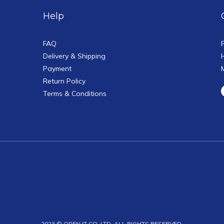
Help
FAQ
Delivery & Shipping
Payment
Return Policy
Terms & Conditions
2023 © OPEN IT CO. LTD. ALL RIGHTS RESERVED.