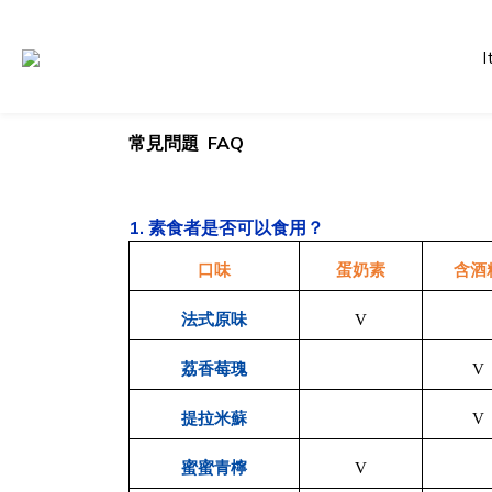
I
常見問題 FAQ
1. 素食者是否可以食用？
口味
蛋奶素
含酒
法式原味
V
荔香莓瑰
V
提拉米蘇
V
蜜蜜青檸
V