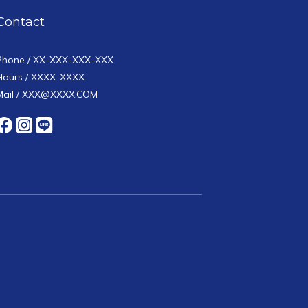
Contact
Phone / XX-XXX-XXX-XXX
Hours / XXXX-XXXX
Mail / XXX@XXXX.COM