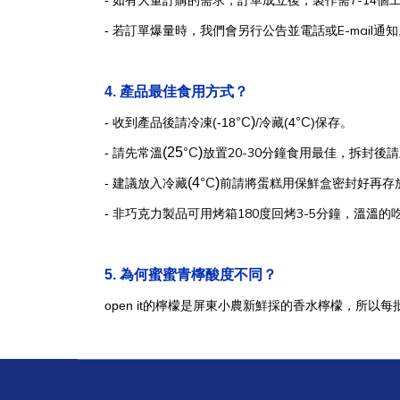
-14
-
如有大量訂購的需求，訂單成立後，製作需7
個
E-mail
-
若訂單爆量時，我們會另行公告並電話或
通知
4.
產品最佳食用方式？
°C
)
°C
-
收到產品後請冷凍(-18
/冷藏(4
)保存。
(25
°C
)
20-30
-
請先常溫
放置
分鐘食用最佳，拆封後請
(4
°C
)
-
建議放入冷藏
前請將蛋糕用保鮮盒密封好再存
180
3-5
-
非巧克力製品可用烤箱
度回烤
分鐘，溫溫的
5.
為何蜜蜜青檸酸度不同？
open it
的檸檬是屏東小農新鮮採的香水檸檬，所以每