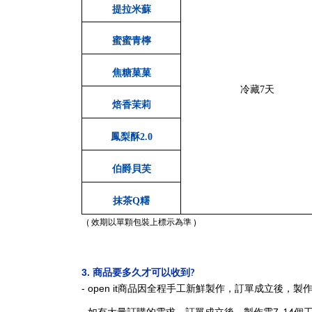
提拉米蘇
蜜蜜青檸
焦糖菓菓
冷藏7
天
焙香茉莉
鳳梨酥
2.0
伯爵貝芙
抹茶
Q
糬
( 效期以單顆包裝上標示為準 )
?
3.
商品要多久才可以收到
- open it
商品因全程手工新鮮製作，訂單成立後，製作