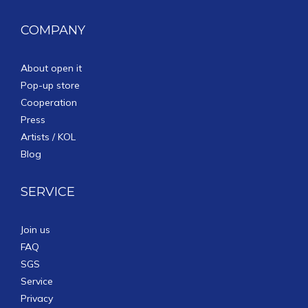
COMPANY
About open it
Pop-up store
Cooperation
Press
Artists / KOL
Blog
SERVICE
Join us
FAQ
SGS
Service
Privacy