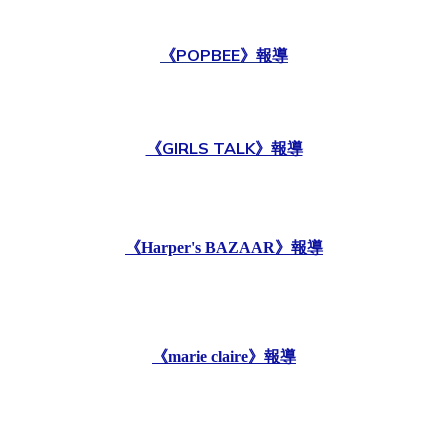
《POPB
EE》報導
《GIRLS TALK》報導
《Harper's BAZAAR》報導
《marie claire》報導