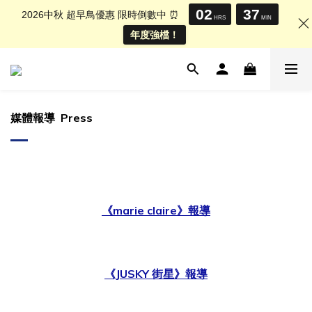
02
37
2026中秋 超早鳥優惠 限時倒數中 ⏰
HRS
MIN
年度強檔！
媒體報導 Press
《marie claire》報導
《JUSKY 街星》報導