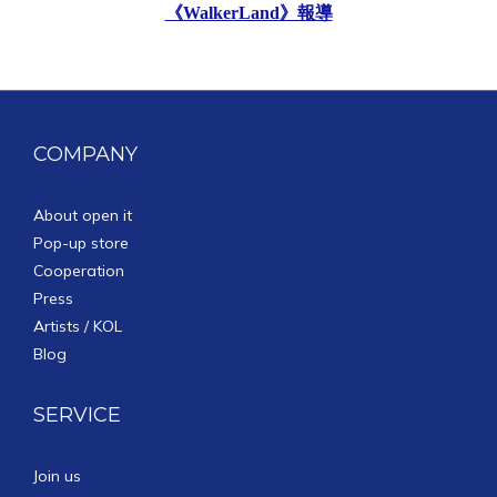
《WalkerLand》報導
COMPANY
About open it
Pop-up store
Cooperation
Press
Artists / KOL
Blog
SERVICE
Join us