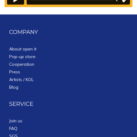
COMPANY
About open it
Pop-up store
Cooperation
Press
Artists / KOL
Blog
SERVICE
Join us
FAQ
SGS