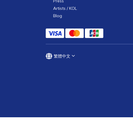
Press
Artists / KOL
Blog
繁體中文