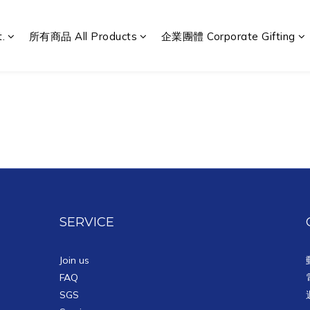
t.
所有商品 All Products
企業團體 Corporate Gifting
SERVICE
Join us
FAQ
SGS