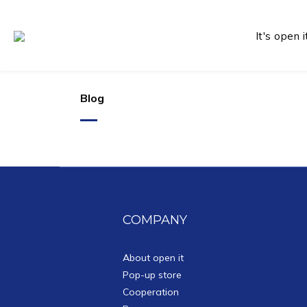
It's open i
Blog
COMPANY
About open it
Pop-up store
Cooperation