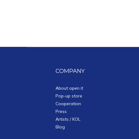
COMPANY
About open it
Pop-up store
Cooperation
Press
Artists / KOL
Blog