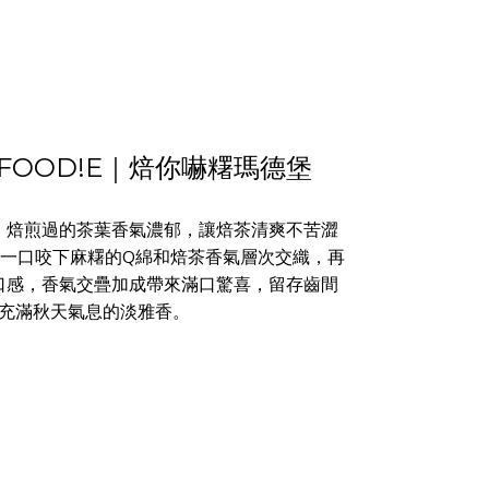
4OR FOOD!E｜焙你嚇糬瑪德堡
，焙煎過的茶葉香氣濃郁，讓焙茶清爽不苦澀
一口咬下麻糬的Q綿和焙茶香氣層次交織，再
口感，香氣交疊加成帶來滿口驚喜，留存齒間
充滿秋天氣息的淡雅香。