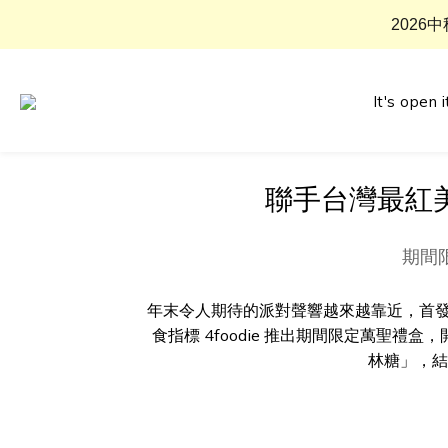
2026
It's open i
聯手台灣最紅美
期間
年末令人期待的派對聲響越來越靠近，首發搞
食指標 4foodie 推出期間限定萬
林糖」，結