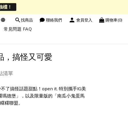
強檔！
找商品
聯絡我們
會員登入
購物車(0)
常見問題 FAQ
新品，搞怪又可愛
點清單
話題甜點！open it. 特別攜手IG美
嚇糬瑪德堡」，以及限量版的「南瓜小鬼蛋馬
糬糬聯盟。