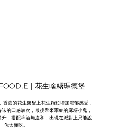
4OR FOOD!E｜花生啥糬瑪德堡
生醬，香濃的花生醬配上花生顆粒增加濃郁感受，
香味的口感層次，最後帶來牽絲的麻糬小鬼，
提升，搭配啤酒無違和，出現在派對上只能說
你太懂吃。