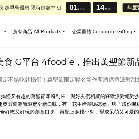
01
14
中秋 超早鳥優惠 限時倒數中 ⏰
年度
HRS
MIN
t.
所有商品 All Products
企業團體 Corporate Gifting
食IG平台 4foodie，推出萬聖節
限定不給吃就搗蛋！萬聖節限定聯名新作即將席捲派對甜
怪又有趣的萬聖節即將到來，與好友們相聚的狂歡派對絕對少不了搞怪
聖禮盒，開發出萬聖節限定全新口味，有「花生啥糬瑪德堡」與「焙你
合好吃又好玩的創意口味，再配上麻糬小鬼，變成呆萌又可愛的