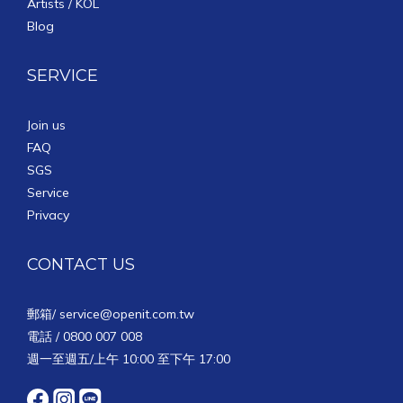
Artists / KOL
Blog
SERVICE
Join us
FAQ
SGS
Service
Privacy
CONTACT US
郵箱/
service@openit.com.tw
電話 / 0800 007 008
週一至週五/上午 10:00 至下午 17:00