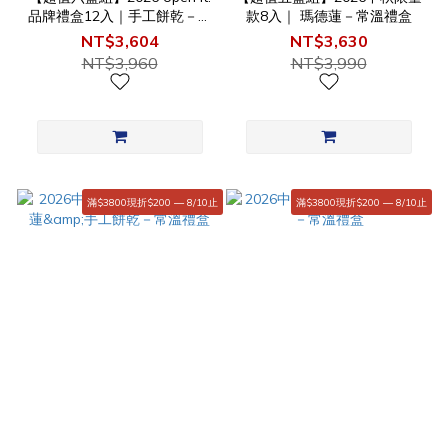
品牌禮盒12入｜手工餅乾－常
款8入｜ 瑪德蓮－常溫禮盒
溫禮盒
NT$3,604
NT$3,630
NT$3,960
NT$3,990
滿$3800現折$200 — 8/10止
滿$3800現折$200 — 8/10止