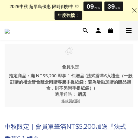
09
39
2026中秋 超早鳥優惠 限時倒數中 ⏰
HRS
MIN
年度強檔！
會員
限定
指定商品：滿 NT$5,200 即享 1 件贈品 (法式香草6入禮盒（一般
訂購的禮盒皆會隨盒附贈專屬手提紙袋；若為活動加贈的贈品禮
盒，則不另附手提紙袋）)
適用通路：
網店
條款與細則
中秋限定｜會員單筆滿NT$5,200加送『法式