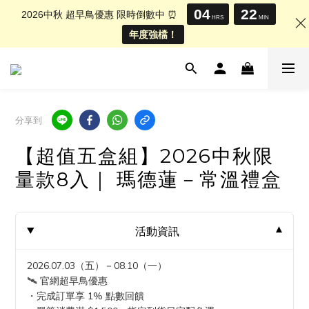
04
22
2026中秋 超早鳥優惠 限時倒數中 ⏰
HRS
MIN
年度強檔！
分享到
【超值五盒組】2026中秋限
量款8入｜ 瑪德蓮－常溫禮盒
活動資訊
2026.07.03（五）－08.10（一）
🛰️ 官網超早鳥優惠
・完成訂單享 1% 點數回饋