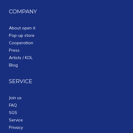
COMPANY
About open it
Pop-up store
Cooperation
Press
Artists / KOL
Blog
SERVICE
Join us
FAQ
SGS
Service
Privacy