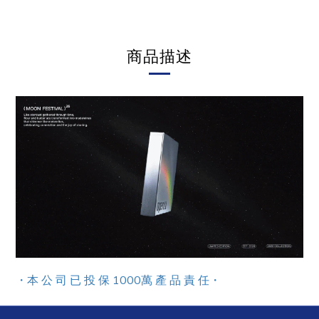
商品描述
・本 公 司 已 投 保 1000萬 產 品 責 任
・