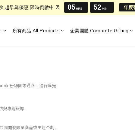
05
52
中秋 超早鳥優惠 限時倒數中 ⏰
年度
HRS
MIN
t.
所有商品 All Products
企業團體 Corporate Gifting
ebook 粉絲團等通路，進行曝光
訪與專題報導。
，共同開發限量商品或主題企劃。