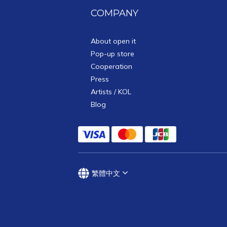
COMPANY
About open it
Pop-up store
Cooperation
Press
Artists / KOL
Blog
繁體中文