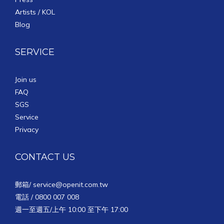
Artists / KOL
Blog
SERVICE
Join us
FAQ
SGS
Service
Privacy
CONTACT US
郵箱/
service@openit.com.tw
電話 / 0800 007 008
週一至週五/上午 10:00 至下午 17:00